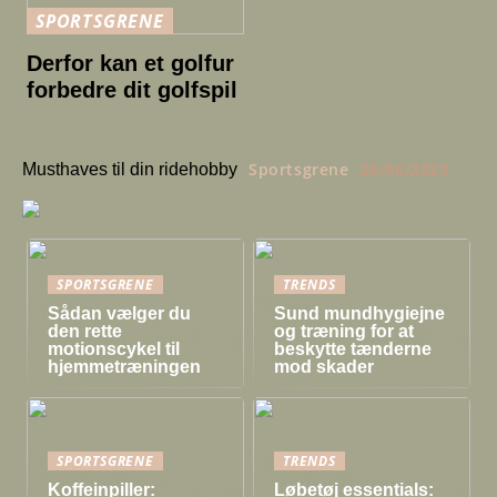
SPORTSGRENE
Derfor kan et golfur
forbedre dit golfspil
Sportsgrene
26/06/2023
Musthaves til din ridehobby
SPORTSGRENE
TRENDS
Sådan vælger du
Sund mundhygiejne
den rette
og træning for at
motionscykel til
beskytte tænderne
hjemmetræningen
mod skader
SPORTSGRENE
TRENDS
Koffeinpiller:
Løbetøj essentials: