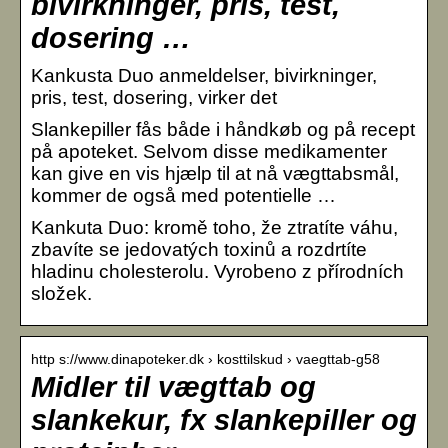
bivirkninger, pris, test,
dosering …
Kankusta Duo anmeldelser, bivirkninger,
pris, test, dosering, virker det
Slankepiller fås både i håndkøb og på recept
på apoteket. Selvom disse medikamenter
kan give en vis hjælp til at nå vægttabsmål,
kommer de også med potentielle …
Kankuta Duo: kromě toho, že ztratíte váhu,
zbavíte se jedovatých toxinů a rozdrtíte
hladinu cholesterolu. Vyrobeno z přírodních
složek.
http s://www.dinapoteker.dk › kosttilskud › vaegttab-g58
Midler til vægttab og
slankekur, fx slankepiller og