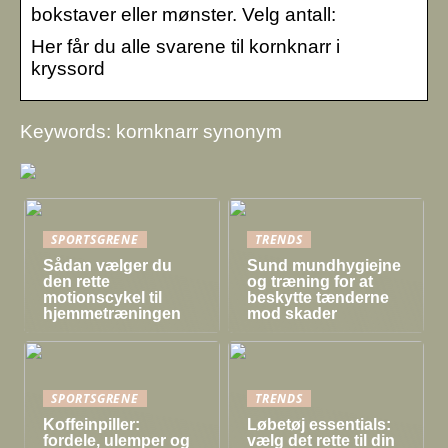
bokstaver eller mønster. Velg antall:
Her får du alle svarene til kornknarr i
kryssord
Keywords: kornknarr synonym
SPORTSGRENE
TRENDS
Sådan vælger du
Sund mundhygiejne
den rette
og træning for at
motionscykel til
beskytte tænderne
hjemmetræningen
mod skader
SPORTSGRENE
TRENDS
Koffeinpiller:
Løbetøj essentials:
fordele, ulemper og
vælg det rette til din