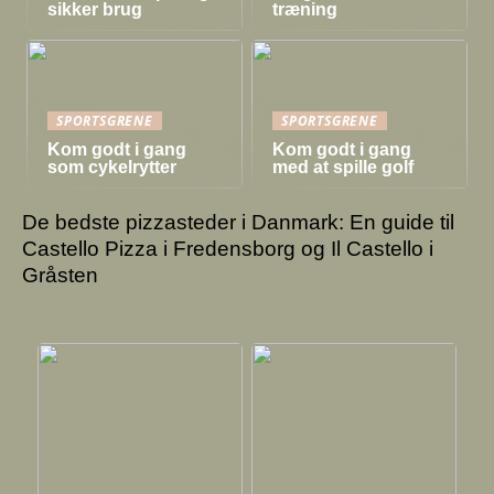
sikker brug
træning
SPORTSGRENE
SPORTSGRENE
Kom godt i gang
Kom godt i gang
som cykelrytter
med at spille golf
De bedste pizzasteder i Danmark: En guide til
Castello Pizza i Fredensborg og Il Castello i
Gråsten