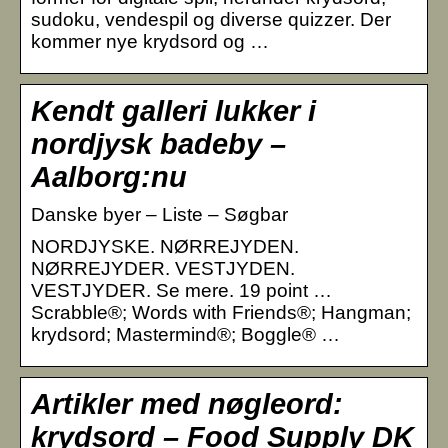
sudoku, vendespil og diverse quizzer. Der
kommer nye krydsord og …
Kendt galleri lukker i
nordjysk badeby –
Aalborg:nu
Danske byer – Liste – Søgbar
NORDJYSKE. NØRREJYDEN.
NØRREJYDER. VESTJYDEN.
VESTJYDER. Se mere. 19 point …
Scrabble®; Words with Friends®; Hangman;
krydsord; Mastermind®; Boggle® …
Artikler med nøgleord:
krydsord – Food Supply DK