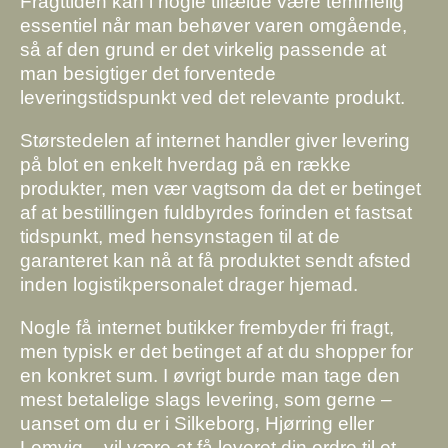
Fragttiden kan i nogle tilfælde være temmelig
essentiel når man behøver varen omgående,
så af den grund er det virkelig passende at
man besigtiger det forventede
leveringstidspunkt ved det relevante produkt.
Størstedelen af internet handler giver levering
på blot en enkelt hverdag på en række
produkter, men vær vagtsom da det er betinget
af at bestillingen fuldbyrdes forinden et fastsat
tidspunkt, med hensynstagen til at de
garanteret kan nå at få produktet sendt afsted
inden logistikpersonalet drager hjemad.
Nogle få internet butikker frembyder fri fragt,
men typisk er det betinget af at du shopper for
en konkret sum. I øvrigt burde man tage den
mest betalelige slags levering, som gerne –
uanset om du er i Silkeborg, Hjørring eller
Lemvig – vil være at få leveret din ordre til et