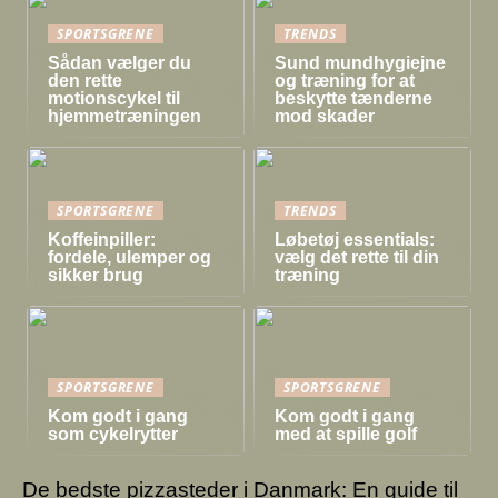
SPORTSGRENE
TRENDS
Sådan vælger du
Sund mundhygiejne
den rette
og træning for at
motionscykel til
beskytte tænderne
hjemmetræningen
mod skader
SPORTSGRENE
TRENDS
Koffeinpiller:
Løbetøj essentials:
fordele, ulemper og
vælg det rette til din
sikker brug
træning
SPORTSGRENE
SPORTSGRENE
Kom godt i gang
Kom godt i gang
som cykelrytter
med at spille golf
De bedste pizzasteder i Danmark: En guide til