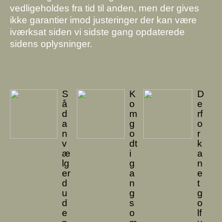
vedligeholdes fra tid til anden, men der gives
ikke garantier imod justeringer der kan være
iværksat siden vi sidste gang opdaterede
sidens oplysninger.
S
K
D
å
o
e
d
m
rf
a
g
o
n
o
r
v
dt
k
æ
i
a
lg
g
n
er
a
e
d
n
t
u
g
g
d
s
o
e
o
lf